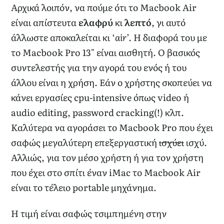
Αρχικά λοιπόν, να πούμε ότι το Macbook Air
είναι απίστευτα
ελαφρύ
κι
λεπτό
, γι αυτό
άλλωστε αποκαλείται κι ‘
air
’. Η διαφορά του με
το Macbook Pro 13" είναι αισθητή. Ο βασικός
συντελεστής για την αγορά του ενός ή του
άλλου είναι η χρήση. Εάν ο χρήστης σκοπεύει να
κάνει εργασίες cpu-intensive όπως video ή
audio editing, password cracking(!) κλπ.
Καλύτερα να αγοράσει το Macbook Pro που έχει
σαφώς μεγαλύτερη επεξεργαστική
ισχύει
ισχύ.
Αλλιώς, για τον μέσο χρήστη ή για τον χρήστη
που έχει στο σπίτι έναν iMac το Macbook Air
είναι το τέλειο portable μηχάνημα.
Η τιμή είναι σαφώς τσιμπημένη στην