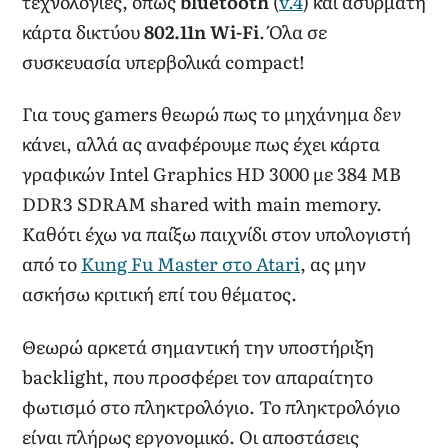
τεχνολογίες, όπως
bluetooth
(
v.4
) και ασύρματη
κάρτα δικτύου
802.11n Wi-Fi
. Όλα σε
συσκευασία υπερβολικά compact!
Για τους gamers θεωρώ πως το μηχάνημα
δεν
κάνει, αλλά ας αναφέρουμε πως έχει κάρτα
γραφικών Intel Graphics HD 3000 με 384 MB
DDR3 SDRAM shared with main memory.
Καθότι έχω να παίξω παιχνίδι στον υπολογιστή
από το
Kung Fu Master στο Atari
, ας μην
ασκήσω κριτική επί του θέματος.
Θεωρώ αρκετά σημαντική την υποστήριξη
backlight, που προσφέρει τον απαραίτητο
φωτισμό στο πληκτρολόγιο. Το πληκτρολόγιο
είναι πλήρως εργονομικό. Οι αποστάσεις