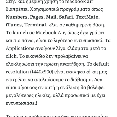
Στην καθημερινή χρήση το macbook air
διαπρέπει. Χρησιμοποιώ προγράμματα όπως
Numbers
,
Pages
,
Mail
,
Safari
,
TextMate
,
iTunes
,
Terminal
, κλπ. σε καθημερινή βάση.
Το launch σε Macbook Air, όπως έχω γράψει
και πιο πάνω, είναι το λιγότερο εντυπωσιακό. Τα
Applications ανοίγουν λίγα κλάσματα μετά το
click. Το εικονίδιο δεν προλαβαίνει να
ολοκληρώσει την πρώτη
αναπήδηση
. Το default
resolution (
1440x900
) είναι εκπληκτικό και μας
επιτρέπει να απολαύσουμε το διάβασμα. Δεν
είμαι σίγουρος αν αυτή η ανάλυση θα βολέψει
μεγαλύτερες ηλικίες, αλλά προσωπικά με έχει
εντυπωσιάσει!
Το μόνιμο πρόβλημα που έχω να αντιμετωπίσω