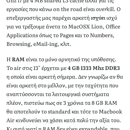
Ghz i7 με 4 MB shared L3 cache αλλά για τις
εργασίες που κάνω on the road είναι
overkill
. Ο
επεξεργαστής μας παρέχει αρκετή
ισχύει
ισχύ
για να τρέξουμε άνετα το MacOSX Lion, Office
Applications όπως το Pages και το Numbers,
Browsing, eMail-ing, κλπ.
Η
RAM
είναι το μόνο αρνητικό της υπόθεσης.
Το air στις 13" έρχεται με
4 GB 1333 Mhz DDR3
η οποία είναι αρκετή σήμερα. Δεν γνωρίζω αν θα
είναι αρκετή στο μέλλον, με την ταχύτητα που
αναπτύσσονται τα λειτουργικά συστήματα
πλέον, πιστεύω πως σε 3 χρόνια τα 8 GB RAM
θα αποτελούν το standard και τότε το Macbook
Air κινδυνεύει να χάσει κατά πολύ την αξία του.
Κι αυτό γιατί η RAM δεν είναι expandable, που